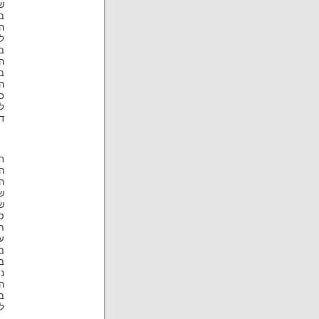
ש
ב
ה
ל
ב
ה
ב
ה
כ
ל
ד
ת
ה
ה
ש
ש
ס
ח
ע
ב
ב
נ
ה
ב
לי