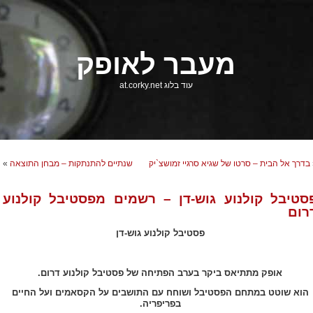
מעבר לאופק
עוד בלוג at.corky.net
בדרך אל הבית – סרטו של שגיא סרגיי זמושצ`יק
שנתיים להתנתקות – מבחן התוצאה
»
סטיבל קולנוע גוש-דן – רשמים מפסטיבל קולנוע
רום
פסטיבל קולנוע גוש-דן
אופק מתתיאס ביקר בערב הפתיחה של פסטיבל קולנוע דרום.
הוא שוטט במתחם הפסטיבל ושוחח עם התושבים על הקסאמים ועל החיים
בפריפריה.