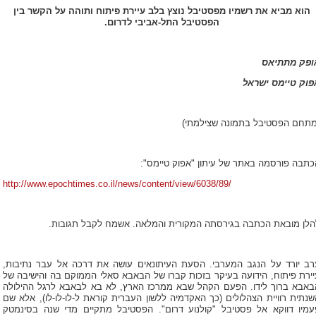
הוא מביא את רשמיו מפסטיבל נוצץ בלב עיירת פיתוח ותוהה על הקשר בין
הפסטיבל התל-אביבי לדרום.
ופק מתתיאס
פוק טיימס ישראל
מתחם הפסטיבל בתמונה שצילמתי)
כתבה פורסמה באתר של עיתון "אפוק טיימס":
http://www.epochtimes.co.il/news/content/view/6038/89/
הלן מובאת הכתבה בגירסתה המקורית והמלאה. אשמח לקבל תגובות.
רב יורד על הנגב המערבי. הסעת העיתונאים עושה את דרכה אל עבר נתיבות,
יירת פיתוח, הידועה בעיקר בזכות קברו של הבאבא סאלי הממוקם בה והישיבה של
באבא ברוך לידו. הפעם הקהל שבא ממרכז הארץ, לא בא לבאבא לרגל ההילולה
שנתית רוויית הצהלולים (כך האקדמיה ללשון העברית קוראת ל-לו-לו-לו), אלא שם
עמיו דווקא אל פסטיבל "קולנוע דרום". הפסטיבל מתקיים מדי שנה בסינמטק