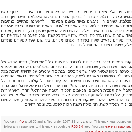
פתע פנו אליי שני תיכוניסטים מקומיים שהמאבטחים טרם איתרו –
יוסף גושו
בבוש טגנה
– תלמידי כיתה י` בתיכון הצבי. הם ביקשו שאצלמם וחייכו חיוך רחב
מצלמה. שניהם היו נרגשים מאוד מעצם המעמד – לראשונה מתקיים בנתיבות
כוחת האל פסטיבל קולנוע. בבוש אמר לי: "אנחנו באמת מתרגשים, כי לא יוצא לנו
באים לפה הרבה במאים כאלה. זה הפסטיבל הראשון שנערך פה, בנתיבות, ואנחנו
אוד שמחים שזה נערך פה. מצידי שזה ייערך כל שנה. אבל הפעם זה נערך פה רק
גלל מקרים נוראיים שקרו בשדרות. אנחנו מקווים, בלי שום קשר למקרים נוראיים
אלה, שיהיה בשדרות הפסטיבל שוב ושוב".
קהל במקום חיכה בקוצר רוח לבכורה החגיגית של
"הסודות"
, סרטו החדש של
בי נשר
. שכחו המה, שבנתיבות הננו. ערב הפתיחה במוצ"ש התחיל באיחור אופנתי
ן כשעה, מכיוון שכיאה לעיר של מקובלים, בנתיבות שומרים על קדושת השבת מכל
שמר. לכן כשהשבת מאחרת לצאת, ההקרנה מבוששת מלהתחיל. בנאומי הפתיחה
חגיגיים הדגישו שוב ושוב את החשיבות של קיום פסטיבל קולנוע בדרום וחזרו על
יסמאות שחוקות. מה בדיוק נאמר שם? חזרו אחורה אל דבריו של
פרופ` זאב צחור
תקבלו את תמצית הנאומים. הנואמים הקפידו לשבח את
יחיאל זוהר
, ראש עיריית
תיבות, על דאגתו להעתקת הפסטיבל לעירו. ראש עיריית שדרות,
אלי מויאל
, לא
וזכר ולו במילה. לאחר שתקפו את תרבות הרייטינג הזולה והשטחית, עלה לנאום
בי ניר
, מנכ"ל
קשת
, המעניקה השנה חסות לפסטיבל, וניסה להשיב
This entry was posted on יום שישי, יוני 29, 2007 at 16:55 and is filed under
כללי
. You can
follow any responses to this entry through the
RSS 2.0
feed. You can
leave a response
,
or
trackback
from your own site.