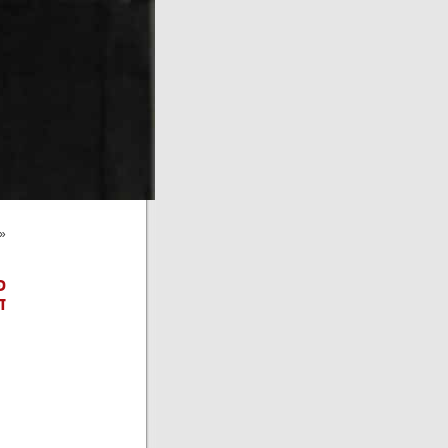
«
פ
ד