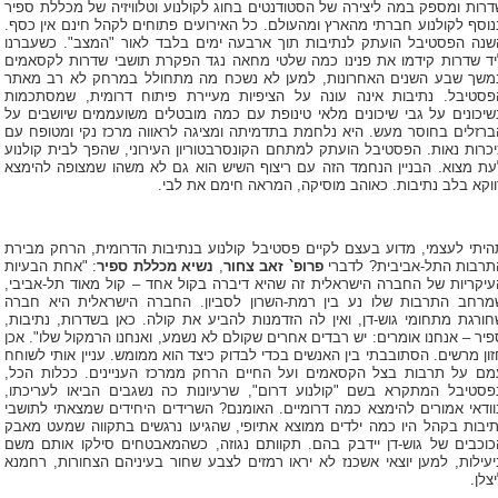
דרות ומספק במה ליצירה של הסטודנטים בחוג לקולנוע וטלוויזיה של מכללת ספיר
נוסף לקולנוע חברתי מהארץ ומהעולם. כל האירועים פתוחים לקהל חינם אין כסף.
שנה הפסטיבל הועתק לנתיבות תוך ארבעה ימים בלבד לאור "המצב". כשעברנו
יד שדרות קידמו את פנינו כמה שלטי מחאה נגד הפקרת תושבי שדרות לקסאמים
משך שבע השנים האחרונות, למען לא נשכח מה מתחולל במרחק לא רב מאתר
פסטיבל. נתיבות אינה עונה על הציפיות מעיירת פיתוח דרומית, שמסתכמות
שיכונים על גבי שיכונים מלאי טינופת עם כמה מובטלים משועממים שיושבים על
ברזלים בחוסר מעש. היא נלחמת בתדמיתה ומציגה לראווה מרכז נקי ומטופח עם
יכרות נאות. הפסטיבל הועתק למתחם הקונסרבטוריון העירוני, שהפך לבית קולנוע
עת מצוא. הבניין הנחמד הזה עם ריצוף השיש הוא גם לא משהו שמצופה להימצא
ווקא בלב נתיבות. כאוהב מוסיקה, המראה חימם את לבי.
היתי לעצמי, מדוע בעצם לקיים פסטיבל קולנוע בנתיבות הדרומית, הרחק מבירת
תרבות התל-אביבית? לדברי
פרופ` זאב צחור
,
נשיא מכללת ספיר
: "אחת הבעיות
עיקריות של החברה הישראלית זה שהיא דיברה בקול אחד – קול מאוד תל-אביבי,
מרחב התרבות שלו נע בין רמת-השרון לסביון. החברה הישראלית היא חברה
חורגת מתחומי גוש-דן, ואין לה הזדמנות להביע את קולה. כאן בשדרות, נתיבות,
פיר – אנחנו אומרים: יש רבדים אחרים שקולם לא נשמע, ואנחנו הרמקול שלו". אכן
זון מרשים. הסתובבתי בין האנשים בכדי לבדוק כיצד הוא ממומש. עניין אותי לשוחח
מם על תרבות בצל הקסאמים ועל החיים הרחק ממרכז העניינים. ככלות הכל,
פסטיבל המתקרא בשם "קולנוע דרום", שרעיונות כה נשגבים הביאו לעריכתו,
וודאי אמורים להימצא כמה דרומיים. האומנם? השרידים היחידים שמצאתי לתושבי
תיבות בקהל היו כמה ילדים ממוצא אתיופי, שהגיעו נרגשים בתקווה שמעט מאבק
כוכבים של גוש-דן יידבק בהם. תקוותם נגוזה, כשהמאבטחים סילקו אותם משם
יעילות, למען יוצאי אשכנז לא יראו רמזים לצבע שחור בעיניהם הצחורות, רחמנא
צלן.