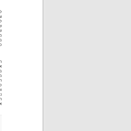
ל
ו
ל
ש
ש
מ
ב
כ
ה
א
ב
מ
ה
ס
ו
נ
ה
א